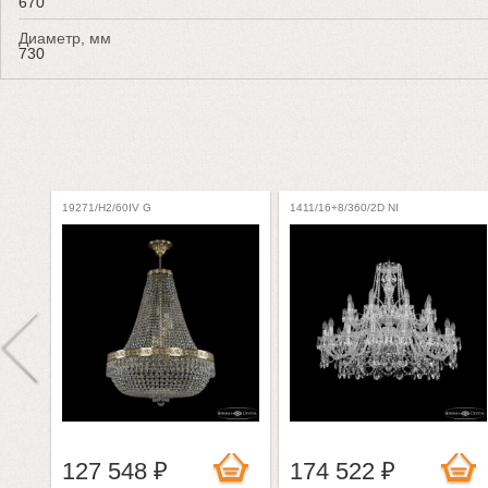
670
Диаметр, мм
730
19271/H2/60IV G
1411/16+8/360/2D NI
127 548 ₽
174 522 ₽