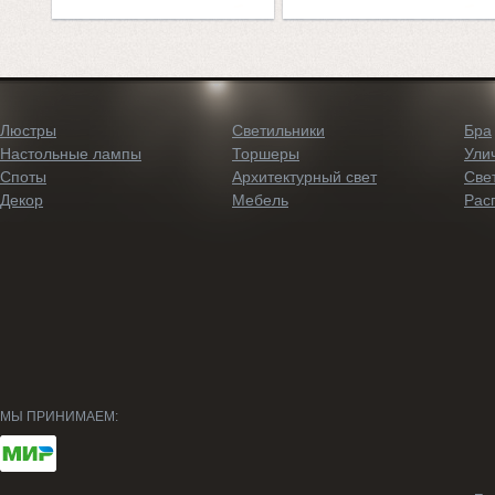
Люстры
Светильники
Бра
Настольные лампы
Торшеры
Ули
Споты
Архитектурный свет
Све
Декор
Мебель
Рас
МЫ ПРИНИМАЕМ: