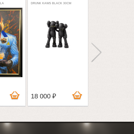
LLA
DRUNK KAWS BLACK 30CM
GE-9801
18 000 ₽
130 000 ₽