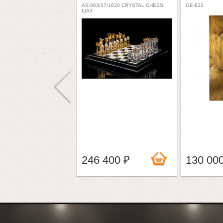
AS/363/37/1620 CRYSTAL CHESS
GE-822
ШАХ
246 400 ₽
130 00