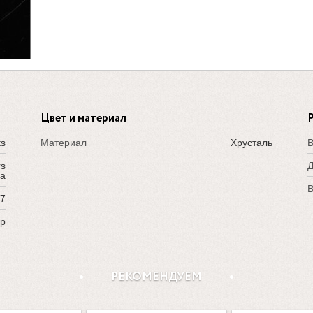
Цвет и материал
ts
Материал
Хрусталь
В
rs
Д
за
В
7
ор
РЕКОМЕНДУЕМ