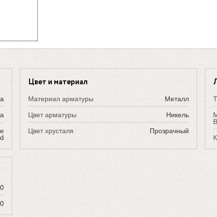
Цвет и материал
ка
Материал арматуры
Металл
Т
sa
Цвет арматуры
Никель
М
В
me
Цвет хрусталя
Прозрачный
d
К
0
50