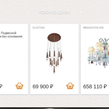
РЕКОМЕНДУЕМ
CL227163
MD11027010-15A
₽
69 900 ₽
658 110 ₽