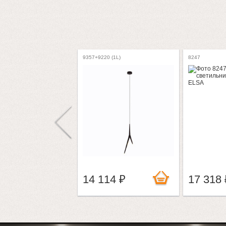
9357+9220 (1L)
8247
14 114 ₽
17 318 