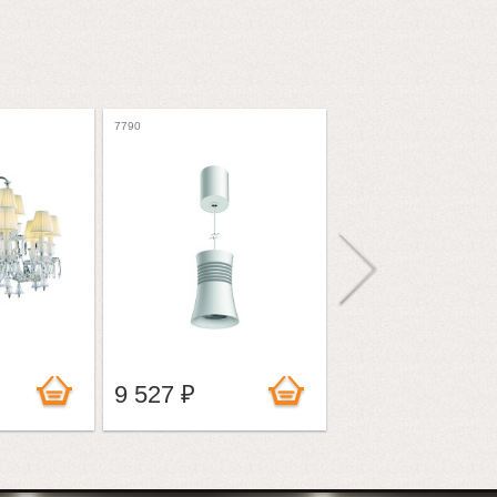
7790
8848-80 GOLD
9 527 ₽
99 070 ₽