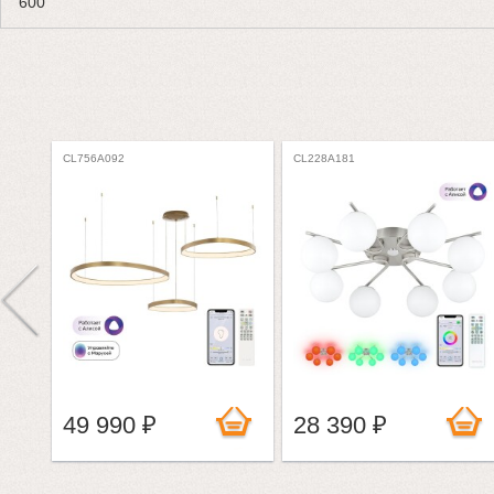
600
CL756A092
CL228A181
49 990 ₽
28 390 ₽