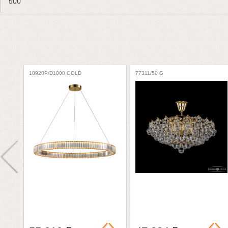
500
10920P/D1000 GOLD
77311/50 G